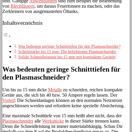
sind. Gängige
Anwendungen
sind zum Beispiel die Bearbeitung
von
Blechfässern
, um daraus Feuertonnen zu machen, oder das
Zerkleinern von ausgemusterten Öltanks.
Inhaltsverzeichnis
Was bedeuten geringe Schnitttiefen für den Plasmaschneider?
Schnittstärke bis 15 mm: Die beliebtesten Plasmaschneider
Solide Schneidleistung bis 15 mm mit kompakten Geräten
Was bedeuten geringe Schnitttiefen für
den Plasmaschneider?
Um bis zu 15 mm dicke
Metalle
zu schneiden, reichen kompakte
Geräte aus, die sich bis 40 bzw. 50 Ampere regeln lassen. Der
Vorteil
: Die Schneidanlagen können an den normalen Netzstrom
angeschlossen werden und erfordern keine spezielle Absicherung.
Eine maximale Schnitttiefe von 15 mm heißt aber nicht, dass der
Plasmaschneider
alle
Werkstücke
in dieser Stärke trennen kann.
Denn die Schneidleistung ist immer materialabhängig. Schau Dir
deshalb vor dem Kauf die Produktbeschreibung genau an. Die