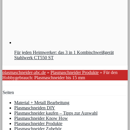
Für jeden Heimwerker: das 3 in 1 Kombischweißgerät
Stahlwerk CT550 ST
plasmaschneider-abc.de
»
Plasmaschneider Produkte
»
Für den
Hobbygebrauch: Plasmaschneider bis 15 mm
Seiten
Material + Metall Bearbeitung
Plasmaschneiden DIY
Plasmaschneider kaufen – Tipps zur Auswahl
Plasmaschneider Know How
Plasmaschneider Produkte
Plasmaschneider Zubehör