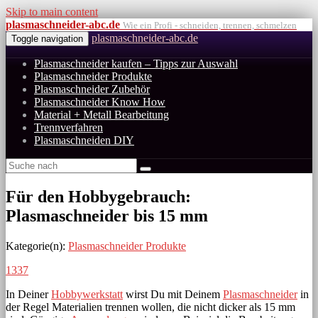
Skip to main content
plasmaschneider-abc.de
Wie ein Profi - schneiden, trennen, schmelzen
plasmaschneider-abc.de
Toggle navigation
Plasmaschneider kaufen – Tipps zur Auswahl
Plasmaschneider Produkte
Plasmaschneider Zubehör
Plasmaschneider Know How
Material + Metall Bearbeitung
Trennverfahren
Plasmaschneiden DIY
Für den Hobbygebrauch:
Plasmaschneider bis 15 mm
Kategorie(n):
Plasmaschneider Produkte
1337
In Deiner
Hobbywerkstatt
wirst Du mit Deinem
Plasmaschneider
in
der Regel Materialien trennen wollen, die nicht dicker als 15 mm