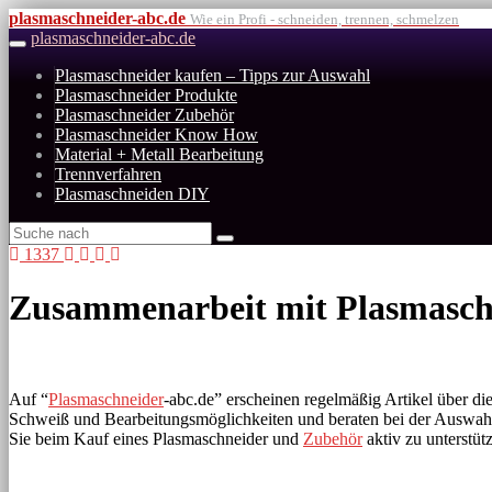
Skip
plasmaschneider-abc.de
Wie ein Profi - schneiden, trennen, schmelzen
to
plasmaschneider-abc.de
Toggle
main
navigation
Plasmaschneider kaufen – Tipps zur Auswahl
content
Plasmaschneider Produkte
Plasmaschneider Zubehör
Plasmaschneider Know How
Material + Metall Bearbeitung
Trennverfahren
Plasmaschneiden DIY
1337
Zusammenarbeit mit Plasmasch
Auf “
Plasmaschneider
-abc.de” erscheinen regelmäßig Artikel über di
Schweiß und Bearbeitungsmöglichkeiten und beraten bei der Auswahl 
Sie beim Kauf eines Plasmaschneider und
Zubehör
aktiv zu unterstüt