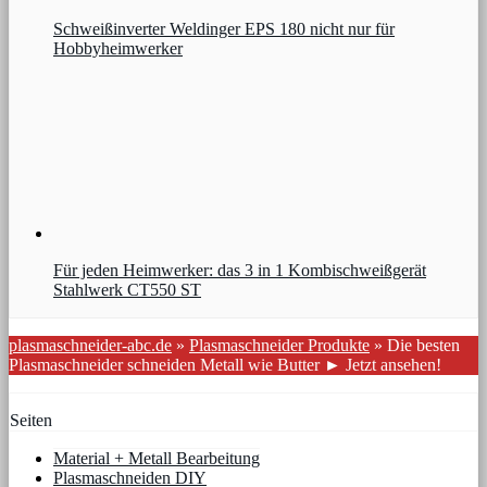
Schweißinverter Weldinger EPS 180 nicht nur für
Hobbyheimwerker
Für jeden Heimwerker: das 3 in 1 Kombischweißgerät
Stahlwerk CT550 ST
plasmaschneider-abc.de
»
Plasmaschneider Produkte
»
Die besten
Plasmaschneider schneiden Metall wie Butter ► Jetzt ansehen!
Seiten
Material + Metall Bearbeitung
Plasmaschneiden DIY