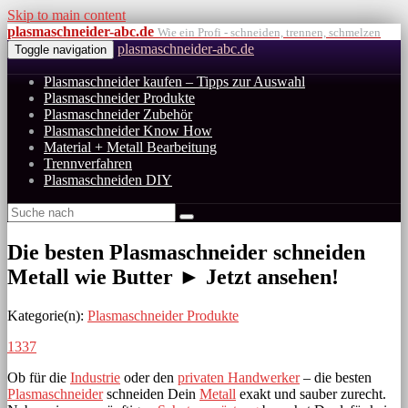
Skip to main content
plasmaschneider-abc.de
Wie ein Profi - schneiden, trennen, schmelzen
plasmaschneider-abc.de
Toggle navigation
Plasmaschneider kaufen – Tipps zur Auswahl
Plasmaschneider Produkte
Plasmaschneider Zubehör
Plasmaschneider Know How
Material + Metall Bearbeitung
Trennverfahren
Plasmaschneiden DIY
Die besten Plasmaschneider schneiden
Metall wie Butter ► Jetzt ansehen!
Kategorie(n):
Plasmaschneider Produkte
1337
Ob für die
Industrie
oder den
privaten Handwerker
– die besten
Plasmaschneider
schneiden Dein
Metall
exakt und sauber zurecht.