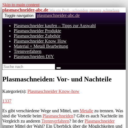
Skip to main content
plasmaschneider-abc.de
Wie ein Profi - schneiden, trennen, schmelzen
plasmaschneider-abc.de
Toggle navigation
Plasmaschneider kaufen – Tipps zur Auswahl
Plasmaschneider Produkte
Plasmaschneider Zubehör
Plasmaschneider Know How
Material + Metall Bearbeitung
Trennverfahren
Plasmaschneiden DIY
Plasmaschneiden: Vor- und Nachteile
Kategorie(n):
Plasmaschneider Know-how
1337
Es gibt verschiedene Wege und Mittel, um
Metalle
zu trennen. Was
sind die Vorteile beim
Plasmaschneiden
? Gibt es auch Nachteile im
Vergleich zu anderen
Trennverfahren
? Ist der
Plasmaschneider
immer Mittel der Wahl? Ein Überblick über die Möglichkeiten und