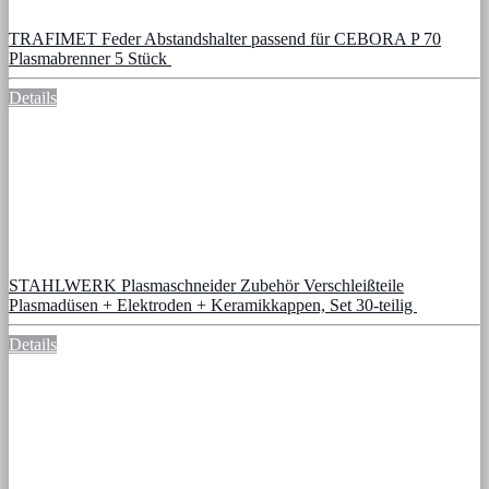
TRAFIMET Feder Abstandshalter passend für CEBORA P 70
Plasmabrenner 5 Stück
Details
STAHLWERK Plasmaschneider Zubehör Verschleißteile
Plasmadüsen + Elektroden + Keramikkappen, Set 30-teilig
Details