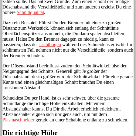
zählen sollte. Das hat zwei Gründe: Zum einen schont der richtige
Düsenabstand die Verschleißteile und zum anderen erzielst Du eine
höhere
Schnittqualität
.
Dazu ein Beispiel: Führst Du den Brenner mit einer zu großen
Distanz zum Werkstück, können sich entlang der Schnittlinie
Oberflächenspritzer ansammeln, die Du dann später abschleifen
musst. Hältst Du den Brenner dagegen zu niedrig, kann es
passieren, dass der
Lichtbogen
während des Schneidens erlischt. Im
schlimmsten Fall nehmen nicht nur die Verschleißteile, sondern auch
der Brenner Schaden.
Der Düsenabstand beeinflusst zudem den Schnittwinkel, also den
Neigungsgrad des Schnitts. Generell gilt: Je größer der
Düsenabstand, desto größer wird der Schnittwinkel. Für eine gerade
Kante und einen gleichmäßigen Schnitt brauchst Du einen
konstanten Abstand.
Schneidest Du per Hand, ist es sehr schwer, über die gesamte
Schnittlänge die richtige Höhe einzuhalten. Mit einem
Abstandshalter kannst Du Dir die Arbeit erheblich erleichtern.
Abstandshalter eignen sich übrigens auch, um mit dem
Plasmaschneider
gerade an einer Schablone entlang zu schneiden.
Die richtige Höhe