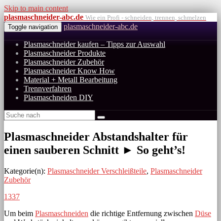
Skip to main content
plasmaschneider-abc.de
Wie ein Profi - schneiden, trennen, schmelzen
plasmaschneider-abc.de
Toggle navigation
Plasmaschneider kaufen – Tipps zur Auswahl
Plasmaschneider Produkte
Plasmaschneider Zubehör
Plasmaschneider Know How
Material + Metall Bearbeitung
Trennverfahren
Plasmaschneiden DIY
Plasmaschneider Abstandshalter für
einen sauberen Schnitt ► So geht’s!
Kategorie(n):
Plasmaschneider Verschleißteile
,
Plasmaschneider
Zubehör
1337
Um beim
Plasmaschneiden
die richtige Entfernung zwischen
Düse