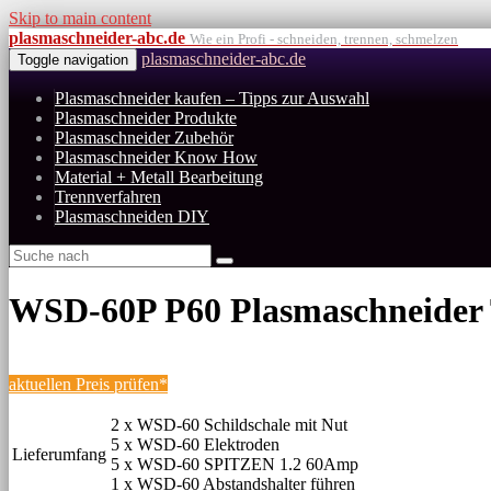
Skip to main content
plasmaschneider-abc.de
Wie ein Profi - schneiden, trennen, schmelzen
plasmaschneider-abc.de
Toggle navigation
Plasmaschneider kaufen – Tipps zur Auswahl
Plasmaschneider Produkte
Plasmaschneider Zubehör
Plasmaschneider Know How
Material + Metall Bearbeitung
Trennverfahren
Plasmaschneiden DIY
WSD-60P P60 Plasmaschneider To
aktuellen Preis prüfen*
2 x WSD-60 Schildschale mit Nut
5 x WSD-60 Elektroden
Lieferumfang
5 x WSD-60 SPITZEN 1.2 60Amp
1 x WSD-60 Abstandshalter führen