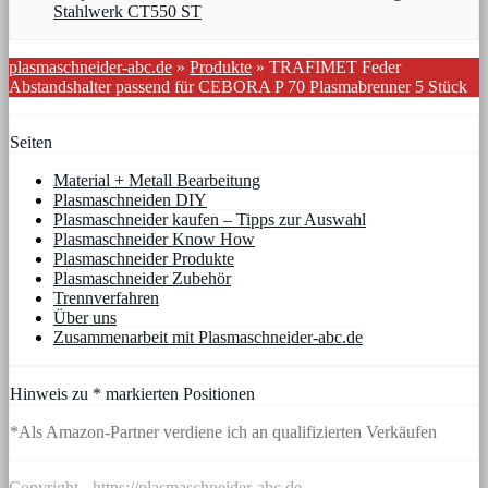
Stahlwerk CT550 ST
plasmaschneider-abc.de
»
Produkte
»
TRAFIMET Feder
Abstandshalter passend für CEBORA P 70 Plasmabrenner 5 Stück
Seiten
Material + Metall Bearbeitung
Plasmaschneiden DIY
Plasmaschneider kaufen – Tipps zur Auswahl
Plasmaschneider Know How
Plasmaschneider Produkte
Plasmaschneider Zubehör
Trennverfahren
Über uns
Zusammenarbeit mit Plasmaschneider-abc.de
Hinweis zu * markierten Positionen
*Als Amazon-Partner verdiene ich an qualifizierten Verkäufen
Copyright - https://plasmaschneider-abc.de