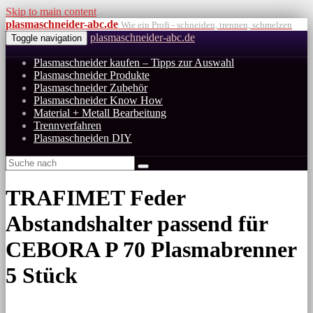
Skip to main content
plasmaschneider-abc.de
Wie ein Profi - schneiden, trennen, schmelzen
plasmaschneider-abc.de
Toggle navigation
Plasmaschneider kaufen – Tipps zur Auswahl
Plasmaschneider Produkte
Plasmaschneider Zubehör
Plasmaschneider Know How
Material + Metall Bearbeitung
Trennverfahren
Plasmaschneiden DIY
TRAFIMET Feder
Abstandshalter passend für
CEBORA P 70 Plasmabrenner
5 Stück