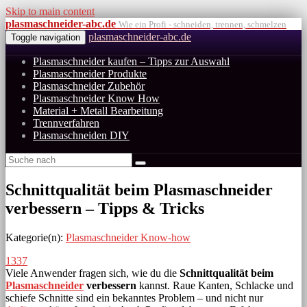
Skip to main content
plasmaschneider-abc.de
Wie ein Profi - schneiden, trennen, schmelzen
plasmaschneider-abc.de
Toggle navigation
Plasmaschneider kaufen – Tipps zur Auswahl
Plasmaschneider Produkte
Plasmaschneider Zubehör
Plasmaschneider Know How
Material + Metall Bearbeitung
Trennverfahren
Plasmaschneiden DIY
Schnittqualität beim Plasmaschneider
verbessern – Tipps & Tricks
Kategorie(n):
Plasmaschneider Know-how
1337
Viele Anwender fragen sich, wie du die
Schnittqualität beim
Plasmaschneider
verbessern
kannst. Raue Kanten, Schlacke und
schiefe Schnitte sind ein bekanntes Problem – und nicht nur