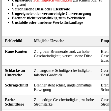
Unpassende
Schnittgeschwindigkeit
(zu schnell oder zu
langsam)
Verschlissene Düse oder Elektrode
Ungeeignete oder verunreinigte Gasversorgung
Brenner nicht rechtwinklig zum Werkstück
Unstabile oder unebene Werkstückauflage
Fehlerbild
Mögliche Ursache
Empf
Raue Kanten
Zu großer Brennerabstand, zu hohe
Brenne
Geschwindigkeit, verschlissene Düse
Geschw
tausc
Schlacke an
Zu langsame Schnittgeschwindigkeit,
Gesch
Unterseite
falscher Gasdruck
Gasdr
Schrägschnitt
Brenner steht schief, ungleichmäßige
Brenne
Bewegung
Schnit
Breite
Zu niedrige Geschwindigkeit, zu hohe
Gesch
Schnittfuge
Stromstärke
Stroms