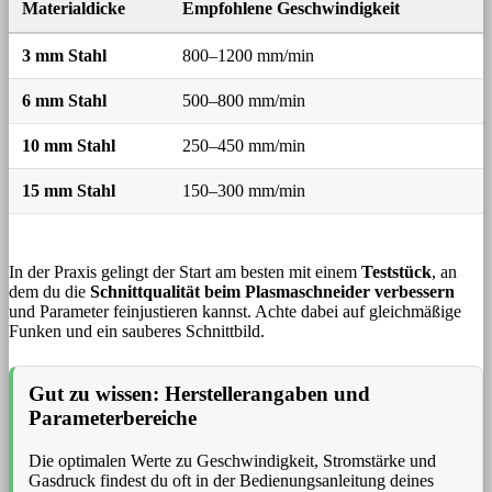
Materialdicke
Empfohlene Geschwindigkeit
S
3 mm Stahl
800–1200 mm/min
3
6 mm Stahl
500–800 mm/min
4
10 mm Stahl
250–450 mm/min
5
15 mm Stahl
150–300 mm/min
6
In der Praxis gelingt der Start am besten mit einem
Teststück
, an
dem du die
Schnittqualität beim Plasmaschneider verbessern
und Parameter feinjustieren kannst. Achte dabei auf gleichmäßige
Funken und ein sauberes Schnittbild.
Gut zu wissen: Herstellerangaben und
Parameterbereiche
Die optimalen Werte zu Geschwindigkeit, Stromstärke und
Gasdruck findest du oft in der Bedienungsanleitung deines