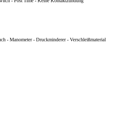
Switch - Post Time - Keine Kontaktzündung
auch - Manometer - Druckminderer - Verschleißmaterial