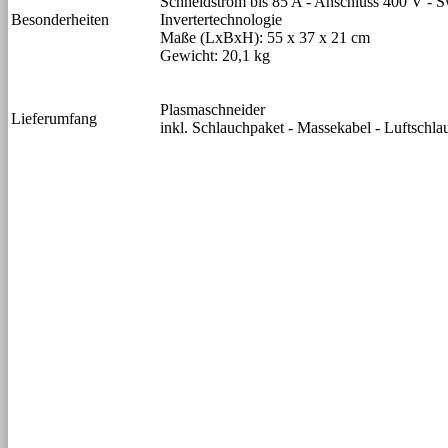
Schneidstrom bis 85 A - Anschluss 400 V - 
Besonderheiten
Invertertechnologie
Maße (LxBxH): 55 x 37 x 21 cm
Gewicht: 20,1 kg
Plasmaschneider
Lieferumfang
inkl. Schlauchpaket - Massekabel - Luftschl