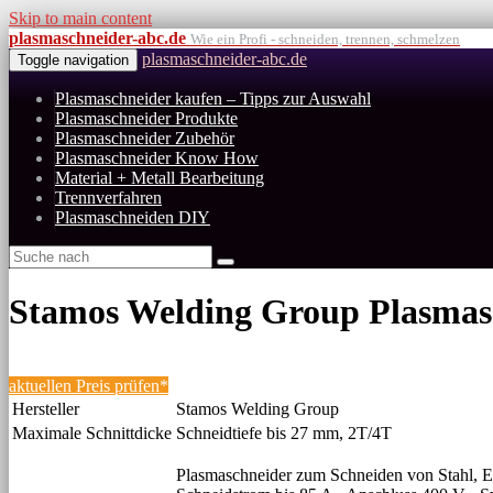
Skip to main content
plasmaschneider-abc.de
Wie ein Profi - schneiden, trennen, schmelzen
plasmaschneider-abc.de
Toggle navigation
Plasmaschneider kaufen – Tipps zur Auswahl
Plasmaschneider Produkte
Plasmaschneider Zubehör
Plasmaschneider Know How
Material + Metall Bearbeitung
Trennverfahren
Plasmaschneiden DIY
Stamos Welding Group Plasmasc
aktuellen Preis prüfen*
Hersteller
Stamos Welding Group
Maximale Schnittdicke
Schneidtiefe bis 27 mm, 2T/4T
Plasmaschneider zum Schneiden von Stahl, E