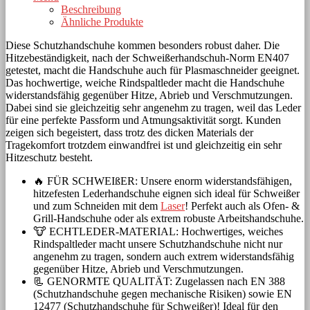
Beschreibung
Ähnliche Produkte
Diese Schutzhandschuhe kommen besonders robust daher. Die
Hitzebeständigkeit, nach der Schweißerhandschuh-Norm EN407
getestet, macht die Handschuhe auch für Plasmaschneider geeignet.
Das hochwertige, weiche Rindspaltleder macht die Handschuhe
widerstandsfähig gegenüber Hitze, Abrieb und Verschmutzungen.
Dabei sind sie gleichzeitig sehr angenehm zu tragen, weil das Leder
für eine perfekte Passform und Atmungsaktivität sorgt. Kunden
zeigen sich begeistert, dass trotz des dicken Materials der
Tragekomfort trotzdem einwandfrei ist und gleichzeitig ein sehr
Hitzeschutz besteht.
🔥 FÜR SCHWEIßER: Unsere enorm widerstandsfähigen,
hitzefesten Lederhandschuhe eignen sich ideal für Schweißer
und zum Schneiden mit dem
Laser
! Perfekt auch als Ofen- &
Grill-Handschuhe oder als extrem robuste Arbeitshandschuhe.
🐮 ECHTLEDER-MATERIAL: Hochwertiges, weiches
Rindspaltleder macht unsere Schutzhandschuhe nicht nur
angenehm zu tragen, sondern auch extrem widerstandsfähig
gegenüber Hitze, Abrieb und Verschmutzungen.
📃 GENORMTE QUALITÄT: Zugelassen nach EN 388
(Schutzhandschuhe gegen mechanische Risiken) sowie EN
12477 (Schutzhandschuhe für Schweißer)! Ideal für den