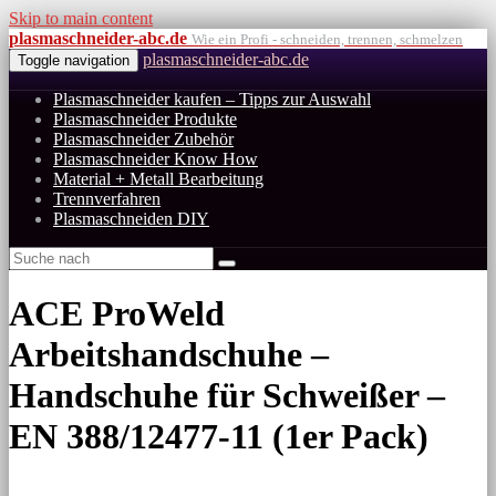
Skip to main content
plasmaschneider-abc.de
Wie ein Profi - schneiden, trennen, schmelzen
plasmaschneider-abc.de
Toggle navigation
Plasmaschneider kaufen – Tipps zur Auswahl
Plasmaschneider Produkte
Plasmaschneider Zubehör
Plasmaschneider Know How
Material + Metall Bearbeitung
Trennverfahren
Plasmaschneiden DIY
ACE ProWeld
Arbeitshandschuhe –
Handschuhe für Schweißer –
EN 388/12477-11 (1er Pack)