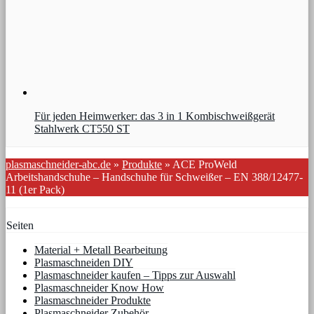
Für jeden Heimwerker: das 3 in 1 Kombischweißgerät
Stahlwerk CT550 ST
plasmaschneider-abc.de
»
Produkte
»
ACE ProWeld
Arbeitshandschuhe – Handschuhe für Schweißer – EN 388/12477-
11 (1er Pack)
Seiten
Material + Metall Bearbeitung
Plasmaschneiden DIY
Plasmaschneider kaufen – Tipps zur Auswahl
Plasmaschneider Know How
Plasmaschneider Produkte
Plasmaschneider Zubehör