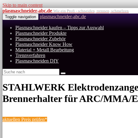
Skip to main content
plasmaschneider-abc.de
Wie ein Profi - schneiden, trennen, schmelzen
plasmaschneider-abc.de
Toggle navigation
Plasmaschneider kaufen – Tipps zur Auswahl
Plasmaschneider Produkte
Plasmaschneider Zubehör
Plasmaschneider Know How
Material + Metall Bearbeitung
Trennverfahren
Plasmaschneiden DIY
STAHLWERK Elektrodenzangen-H
Brennerhalter für ARC/MMA/E
aktuellen Preis prüfen*