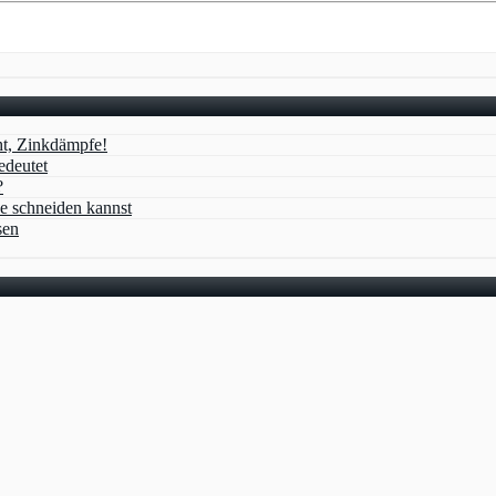
ht, Zinkdämpfe!
edeutet
?
e schneiden kannst
sen