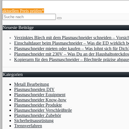
aktuellen Preis prüfen*
Neueste Beiträge
Verzinktes Blech mit dem Plasmaschneider schneiden – Vorsic
Einschaltdauer beim Plasmaschneider – Was die ED wirklich b
Plasmaschneider mieten oder kaufen – Was lohnt sich für Dich
Plasmaschneider mit 230V – Was Du an der Haushaltssteckdos
Kopierarm für den Plasmaschneider – Blechteile präzise abpau
Kategorien
Metall Bearbeitung
Plasmaschneiden DIY
Plasmaschneider Equipment
Plasmaschneider Know-how
Plasmaschneider Produkte
Plasmaschneider Verschleißteile
Plasmaschneider Zubehör
Sicherheitsausrüstung
Trennverfahren