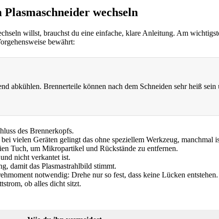
am Plasmaschneider wechseln
eln willst, brauchst du eine einfache, klare Anleitung. Am wichtigs
 Vorgehensweise bewährt:
hend abkühlen. Brennerteile können nach dem Schneiden sehr heiß sein
hluss des Brennerkopfs.
 bei vielen Geräten gelingt das ohne speziellem Werkzeug, manchmal ist
eien Tuch, um Mikropartikel und Rückstände zu entfernen.
 und nicht verkantet ist.
ng, damit das Plasmastrahlbild stimmt.
rehmoment notwendig: Drehe nur so fest, dass keine Lücken entstehen.
trom, ob alles dicht sitzt.