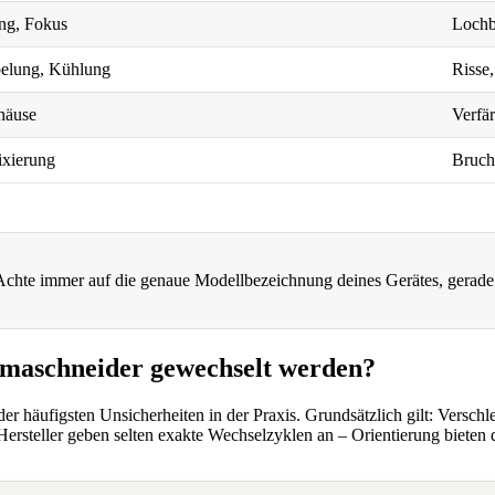
ung, Fokus
Lochb
elung, Kühlung
Risse
häuse
Verfä
Fixierung
Bruc
 Achte immer auf die genaue Modellbezeichnung deines Gerätes, gerade 
asmaschneider gewechselt werden?
er häufigsten Unsicherheiten in der Praxis. Grundsätzlich gilt: Verschle
. Hersteller geben selten exakte Wechselzyklen an – Orientierung biet