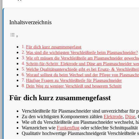
Inhaltsverzeichnis
Für dich kurz zusammengefasst
Was sind die wichtigsten Verschleißteile beim Plasmaschneider?
Wie oft müssen die Verschleißteile am Plasmaschneider gewechs
Schritt-für-Schritt: Elektrode und Düse am Plasmaschneider we
Welche Qualitätsunterschiede gibt es bei Ersatz- & Verschleißtei
Worauf solltest du beim Wechsel und der Pflege von Plasmaschne
Häufige Fragen zu Verschleißteile für Plasmaschneider
Dein Weg zu weniger Verschleiß und besserem Schnitt
Für dich kurz zusammengefasst
Verschleißteile für Plasmaschneider sind unverzichtbar für 
Zu den wichtigsten Komponenten zählen
Elektrode
,
Düse
,
Wie oft du Verschleißteile am Plasmaschneider wechselst, h
Warnzeichen wie
Funkenflug
oder schlechte Schnittqualität
Qualitativ hochwertige Plasmaschneidgerät Verschleißteile s