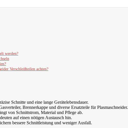
elt werden?
chseln
len?
ider Verschleißteilen achten?
präzise Schnitte und eine lange Gerätelebensdauer.
 Gasverteiler, Brennerkappe und diverse Ersatzteile für Plasmaschneider.
ängt von Schnittstrom, Material und Pflege ab.
 deuten auf einen nötigen Austausch hin.
ichern bessere Schnittleistung und weniger Ausfall.