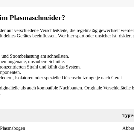
beim Plasmaschneider?
r auf verschiedene Verschleißteile, die regelmäßig gewechselt werden so
 deines Gerätes beeinflussen. Wer hier spart oder unsicher ist, riskier
 und Strombelastung am schnellsten.
hen ungenaue, unsaubere Schnitte.
onzentrierten Strahl und kühlt das System.
mponenten.
edern, Isolatoren oder spezielle Düsenschutzringe je nach Gerät.
riginalteile als auch kompatible Nachbauten. Originale Verschleißteil
.
Typis
r/Plasmabogen
Abbra