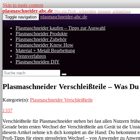
Skip to main content
plasmaschneider-abc.de
Wie ein Profi - schneiden, trennen, schmelzen
plasmaschneider-abc.de
Toggle navigation
Plasmaschneider kaufen – Tipps zur Auswahl
Plasmaschneider Produkte
Plasmaschneider Zubehör
Plasmaschneider Know How
Material + Metall Bearbeitung
Trennverfahren
Plasmaschneiden DIY
Plasmaschneider Verschleißteile – Was Du
Kategorie(n):
Plasmaschneider Verschleißteile
1337
Verschleißteile für Plasmaschneider stehen bei fast allen Nutzern fr
Gerade beim ersten Wechsel der Verschleißteile am Gerät ist die Unsic
diesem Artikel nehme ich dich komplett an die Hand: Du bekommst eine
Profi-Tipps für einen stressfreien Wechsel – von Anwender zu Anwen