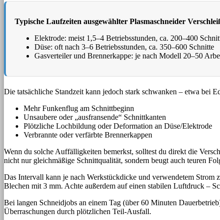
Typische Laufzeiten ausgewählter Plasmaschneider Verschleiß
Elektrode: meist 1,5–4 Betriebsstunden, ca. 200–400 Schnit
Düse: oft nach 3–6 Betriebsstunden, ca. 350–600 Schnitte
Gasverteiler und Brennerkappe: je nach Modell 20–50 Arbe
Die tatsächliche Standzeit kann jedoch stark schwanken – etwa bei E
Mehr Funkenflug am Schnittbeginn
Unsaubere oder „ausfransende“ Schnittkanten
Plötzliche Lochbildung oder Deformation an Düse/Elektrode
Verbrannte oder verfärbte Brennerkappen
Wenn du solche Auffälligkeiten bemerkst, solltest du direkt die Versc
nicht nur gleichmäßige Schnittqualität, sondern beugt auch teuren Fo
Das Intervall kann je nach Werkstückdicke und verwendetem Strom zwi
Blechen mit 3 mm. Achte außerdem auf einen stabilen Luftdruck – Sc
Bei langen Schneidjobs an einem Tag (über 60 Minuten Dauerbetrieb) 
Überraschungen durch plötzlichen Teil-Ausfall.