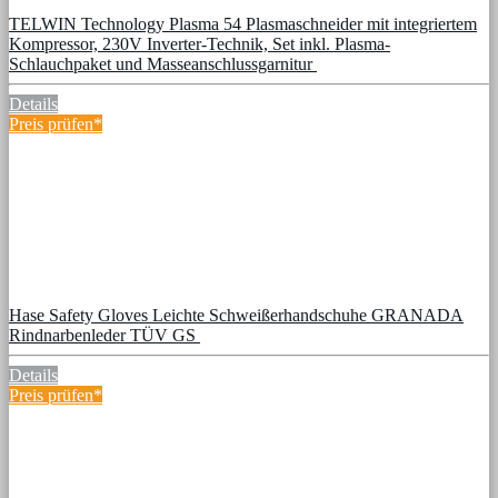
TELWIN Technology Plasma 54 Plasmaschneider mit integriertem
Kompressor, 230V Inverter-Technik, Set inkl. Plasma-
Schlauchpaket und Masseanschlussgarnitur
Details
Preis prüfen*
Hase Safety Gloves Leichte Schweißerhandschuhe GRANADA
Rindnarbenleder TÜV GS
Details
Preis prüfen*