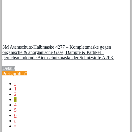
3M Atemschutz-Halbmaske 4277 – Komplettmaske gegen
organische & anorganische Gase, Dämpfe & Partikel –
geruchsmindernde Atemschutzmaske der Schutzstufe A2P3
Details
Preis prüfen*
‹
1
2
3
4
5
6
›
»