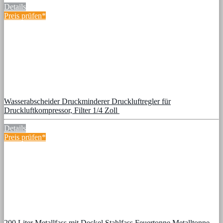
Details
Preis prüfen*
Wasserabscheider Druckminderer Druckluftregler für
Druckluftkompressor, Filter 1/4 Zoll
Details
Preis prüfen*
200 Liter Metallfass mit Deckel Stahlfass Feuertonne Metalltonne