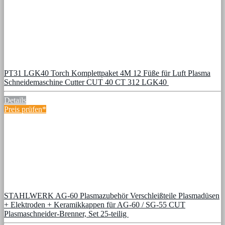
PT31 LGK40 Torch Komplettpaket 4M 12 Füße für Luft Plasma
Schneidemaschine Cutter CUT 40 CT 312 LGK40
Details
Preis prüfen*
STAHLWERK AG-60 Plasmazubehör Verschleißteile Plasmadüsen
+ Elektroden + Keramikkappen für AG-60 / SG-55 CUT
Plasmaschneider-Brenner, Set 25-teilig