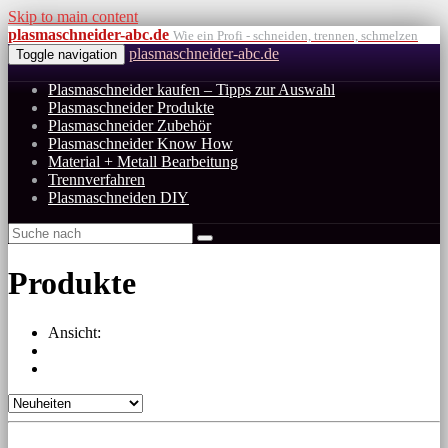
Skip to main content
plasmaschneider-abc.de
Wie ein Profi - schneiden, trennen, schmelzen
plasmaschneider-abc.de
Toggle navigation
Plasmaschneider kaufen – Tipps zur Auswahl
Plasmaschneider Produkte
Plasmaschneider Zubehör
Plasmaschneider Know How
Material + Metall Bearbeitung
Trennverfahren
Plasmaschneiden DIY
Produkte
Ansicht: