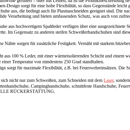
umwolle gefüttert – oder mit Leinen, da ist die Produktbeschreibung de
men-Design sorgt für eine hohe Flexibilität, so dass Gegenstände leic
schuhe aus, die bedingt auch für Plasmaschneiden geeignet sind. Die 
olide Verarbeitung und bieten umfassenden Schutz, was auch von zufri
hwertigem Spaltleder verfügen über eine ausgezeichnete Strapazi
tte. Im Gegensatz zu anderen steifen Schweißerhandschuhen sind dies
rgen für zusätzliche Festigkeit. Vernäht mit starkem hitzebest
0 % Leder, mit einer wärmeisolierenden Schicht und einem weich
 einer Temperatur von mindestens 250 Grad standhalten.
t für maximale Flexibilität, z.B. bei Feuerwehreinsätzen. Die Sc
nicht nur zum Schweißen, zum Schneiden mit dem
Laser
, sonder
 Gartenhandschuhe, Campinghandschuhe, schnittfeste Handschuhe, Fe
ine VOLLE RÜCKERSTATTUNG.