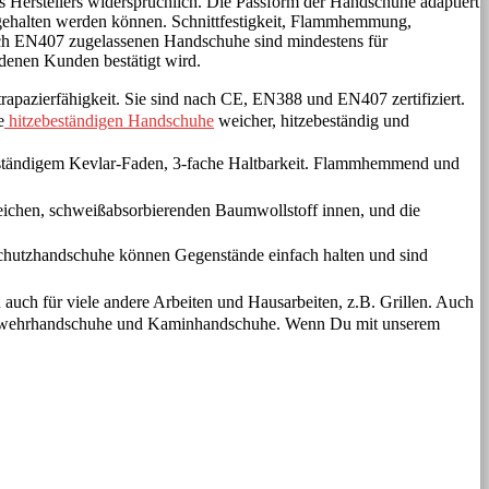
s Herstellers widersprüchlich. Die Passform der Handschuhe adaptiert
ht gehalten werden können. Schnittfestigkeit, Flammhemmung,
nach EN407 zugelassenen Handschuhe sind mindestens für
edenen Kunden bestätigt wird.
erfähigkeit. Sie sind nach CE, EN388 und EN407 zertifiziert.
e
hitzebeständigen Handschuhe
weicher, hitzebeständig und
ändigem Kevlar-Faden, 3-fache Haltbarkeit. Flammhemmend und
en, schweißabsorbierenden Baumwollstoff innen, und die
hutzhandschuhe können Gegenstände einfach halten und sind
n auch für viele andere Arbeiten und Hausarbeiten, z.B. Grillen. Auch
uerwehrhandschuhe und Kaminhandschuhe. Wenn Du mit unserem