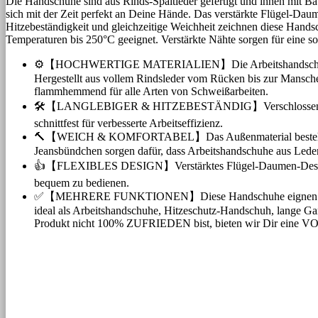
Die Handschuhe sind aus Rinds-Spaltleder gefertigt und innen mit Ba
sich mit der Zeit perfekt an Deine Hände. Das verstärkte Flügel-Dau
Hitzebeständigkeit und gleichzeitige Weichheit zeichnen diese Hand
Temperaturen bis 250°C geeignet. Verstärkte Nähte sorgen für eine s
⚙️【HOCHWERTIGE MATERIALIEN】Die Arbeitshandschuhe aus hoc
Hergestellt aus vollem Rindsleder vom Rücken bis zur Mansche
flammhemmend für alle Arten von Schweißarbeiten.
🛠️【LANGLEBIGER & HITZEBESTÄNDIG】Verschlossene Nähte so
schnittfest für verbesserte Arbeitseffizienz.
🔨【WEICH & KOMFORTABEL】Das Außenmaterial besteht aus 10
Jeansbündchen sorgen dafür, dass Arbeitshandschuhe aus Leder
👍【FLEXIBLES DESIGN】Verstärktes Flügel-Daumen-Design sorg
bequem zu bedienen.
✅【MEHRERE FUNKTIONEN】Diese Handschuhe eignen sich 
ideal als Arbeitshandschuhe, Hitzeschutz-Handschuh, lange
Produkt nicht 100% ZUFRIEDEN bist, bieten wir Dir e