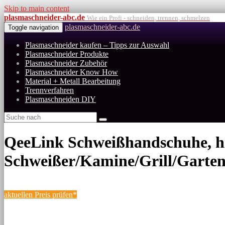
Skip to main content
plasmaschneider-abc.de
Wie ein Profi - schneiden, trennen, schmelzen
plasmaschneider-abc.de
Toggle navigation
Plasmaschneider kaufen – Tipps zur Auswahl
Plasmaschneider Produkte
Plasmaschneider Zubehör
Plasmaschneider Know How
Material + Metall Bearbeitung
Trennverfahren
Plasmaschneiden DIY
QeeLink Schweißhandschuhe, hitz
Schweißer/Kamine/Grill/Garten
aktuellen Preis prüfen*