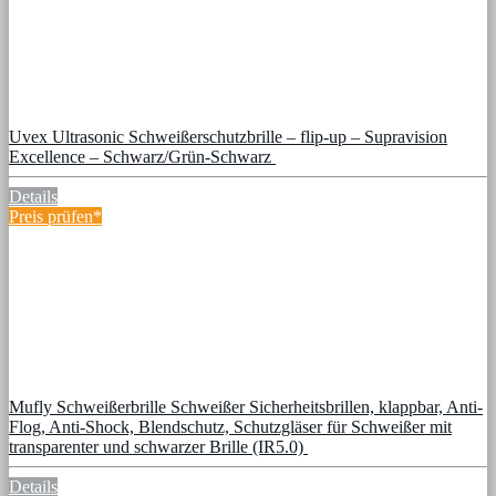
Uvex Ultrasonic Schweißerschutzbrille – flip-up – Supravision
Excellence – Schwarz/Grün-Schwarz
Details
Preis prüfen*
Mufly Schweißerbrille Schweißer Sicherheitsbrillen, klappbar, Anti-
Flog, Anti-Shock, Blendschutz, Schutzgläser für Schweißer mit
transparenter und schwarzer Brille (IR5.0)
Details