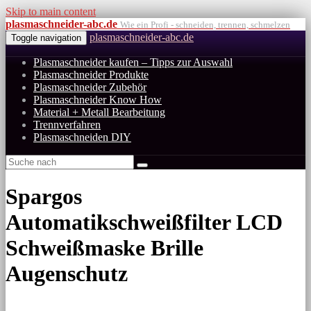
Skip to main content
plasmaschneider-abc.de
Wie ein Profi - schneiden, trennen, schmelzen
plasmaschneider-abc.de
Toggle navigation
Plasmaschneider kaufen – Tipps zur Auswahl
Plasmaschneider Produkte
Plasmaschneider Zubehör
Plasmaschneider Know How
Material + Metall Bearbeitung
Trennverfahren
Plasmaschneiden DIY
Spargos
Automatikschweißfilter LCD
Schweißmaske Brille
Augenschutz