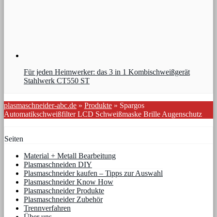
Für jeden Heimwerker: das 3 in 1 Kombischweißgerät
Stahlwerk CT550 ST
plasmaschneider-abc.de
»
Produkte
»
Spargos
Automatikschweißfilter LCD Schweißmaske Brille Augenschutz
Seiten
Material + Metall Bearbeitung
Plasmaschneiden DIY
Plasmaschneider kaufen – Tipps zur Auswahl
Plasmaschneider Know How
Plasmaschneider Produkte
Plasmaschneider Zubehör
Trennverfahren
Über uns