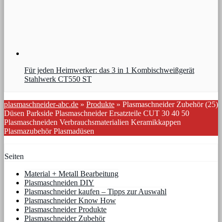
Für jeden Heimwerker: das 3 in 1 Kombischweißgerät
Stahlwerk CT550 ST
plasmaschneider-abc.de
»
Produkte
»
Plasmaschneider Zubehör (25)
Düsen Parkside Plasmaschneider Ersatzteile CUT 30 40 50
Plasmaschneiden Verbrauchsmaterialien Keramikkappen
Plasmazubehör Plasmadüsen
Seiten
Material + Metall Bearbeitung
Plasmaschneiden DIY
Plasmaschneider kaufen – Tipps zur Auswahl
Plasmaschneider Know How
Plasmaschneider Produkte
Plasmaschneider Zubehör