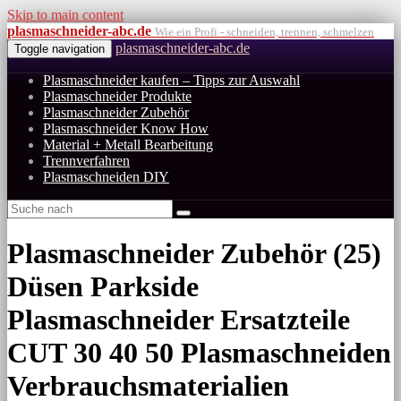
Skip to main content
plasmaschneider-abc.de
Wie ein Profi - schneiden, trennen, schmelzen
plasmaschneider-abc.de
Toggle navigation
Plasmaschneider kaufen – Tipps zur Auswahl
Plasmaschneider Produkte
Plasmaschneider Zubehör
Plasmaschneider Know How
Material + Metall Bearbeitung
Trennverfahren
Plasmaschneiden DIY
Plasmaschneider Zubehör (25)
Düsen Parkside
Plasmaschneider Ersatzteile
CUT 30 40 50 Plasmaschneiden
Verbrauchsmaterialien