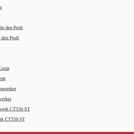
 den Profi
rät
werker
erk CT550 ST