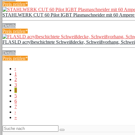
Preis prüfen*
STAHLWERK CUT 60 Pilot IGBT Plasmaschneider mit 60 Ampere und Pi
Details
Preis prüfen*
FLASLD acrylbeschichtete Schweißdecke, Schweißvorhang, Schweißs
Details
Preis prüfen*
‹
1
2
3
4
5
6
7
›
»