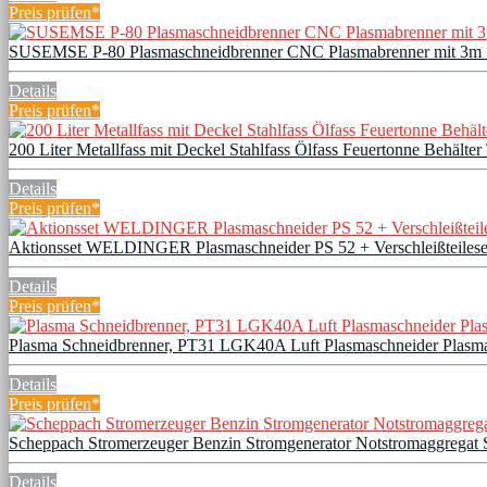
Preis prüfen*
SUSEMSE P-80 Plasmaschneidbrenner CNC Plasmabrenner mit 3m Sch
Details
Preis prüfen*
200 Liter Metallfass mit Deckel Stahlfass Ölfass Feuertonne Behälte
Details
Preis prüfen*
Aktionsset WELDINGER Plasmaschneider PS 52 + Verschleißteilese
Details
Preis prüfen*
Plasma Schneidbrenner, PT31 LGK40A Luft Plasmaschneider Plas
Details
Preis prüfen*
Scheppach Stromerzeuger Benzin Stromgenerator Notstromaggregat 
Details