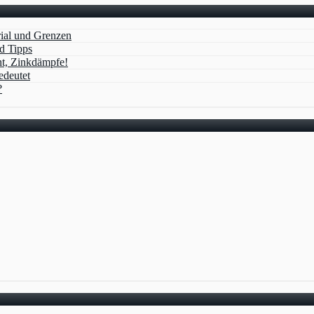
ial und Grenzen
d Tipps
ht, Zinkdämpfe!
edeutet
?