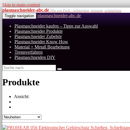
Skip to main content
plasmaschneider-abc.de
Wie ein Profi - schneiden, trennen, schmelzen
plasmaschneider-abc.de
Toggle navigation
Plasmaschneider kaufen – Tipps zur Auswahl
Plasmaschneider Produkte
Plasmaschneider Zubehör
Plasmaschneider Know How
Material + Metall Bearbeitung
Trennverfahren
Plasmaschneiden DIY
Produkte
Ansicht: