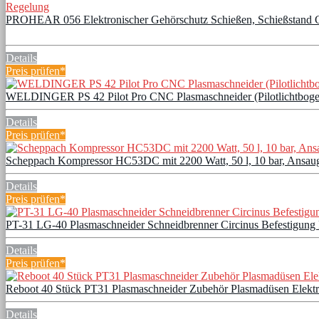
PROHEAR 056 Elektronischer Gehörschutz Schießen, Schießstand 
Details
Preis prüfen*
WELDINGER PS 42 Pilot Pro CNC Plasmaschneider (Pilotlichtbogen
Details
Preis prüfen*
Scheppach Kompressor HC53DC mit 2200 Watt, 50 l, 10 bar, Ansaug
Details
Preis prüfen*
PT-31 LG-40 Plasmaschneider Schneidbrenner Circinus Befestigung
Details
Preis prüfen*
Reboot 40 Stück PT31 Plasmaschneider Zubehör Plasmadüsen Elekt
Details