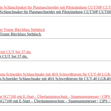
lauchpaket für Plasmaschneider mit Pilotzündung CUT50P CUT60P, 
r Tonne Blechfass Stehtisch
t CUT Set 37-tlg.
ma-Schneider Schlauchpake mit 40A Schweißstrom für CUT-40 LGK4
SG7100 mit E-Start – Überlastungsschutz – Spannungsmesser | 15PS