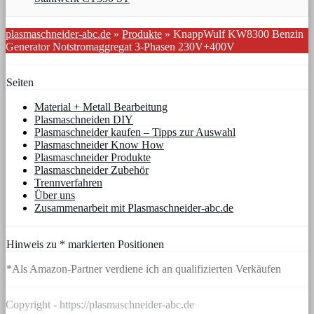
plasmaschneider-abc.de
»
Produkte
»
KnappWulf KW8300 Benzin
Generator Notstromaggregat 3-Phasen 230V+400V
Seiten
Material + Metall Bearbeitung
Plasmaschneiden DIY
Plasmaschneider kaufen – Tipps zur Auswahl
Plasmaschneider Know How
Plasmaschneider Produkte
Plasmaschneider Zubehör
Trennverfahren
Über uns
Zusammenarbeit mit Plasmaschneider-abc.de
Hinweis zu * markierten Positionen
*Als Amazon-Partner verdiene ich an qualifizierten Verkäufen
Copyright - https://plasmaschneider-abc.de