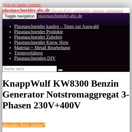
Skip to main content
plasmaschneider-abc.de
Wie ein Profi - schneiden, trennen, schmelzen
plasmaschneider-abc.de
Toggle navigation
Plasmaschneider kaufen – Tipps zur Auswahl
Plasmaschneider Produkte
Plasmaschneider Zubehör
Plasmaschneider Know How
Material + Metall Bearbeitung
Trennverfahren
Plasmaschneiden DIY
KnappWulf KW8300 Benzin
Generator Notstromaggregat 3-
Phasen 230V+400V
aktuellen Preis prüfen*