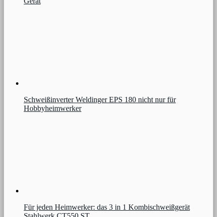
Gerät
Schweißinverter Weldinger EPS 180 nicht nur für
Hobbyheimwerker
Für jeden Heimwerker: das 3 in 1 Kombischweißgerät
Stahlwerk CT550 ST